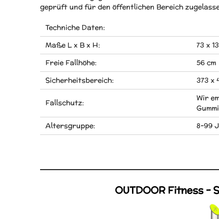
geprüft und für den öffentlichen Bereich zugelass
Techniche Daten:
Maße L x B x H:
73 x 1
Freie Fallhöhe:
56 cm
Sicherheitsbereich:
373 x 
Wir em
Fallschutz:
Gummi
Altersgruppe:
8-99 
OUTDOOR Fitness - 