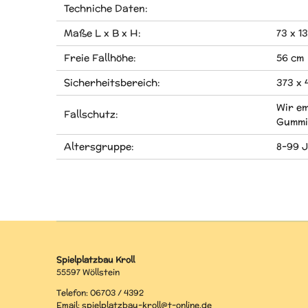
Techniche Daten:
Maße L x B x H:
73 x 1
Freie Fallhöhe:
56 cm
Sicherheitsbereich:
373 x 
Wir em
Fallschutz:
Gummi
Altersgruppe:
8-99 
Spielplatzbau Kroll
55597 Wöllstein
Telefon: 06703 / 4392
Email: spielplatzbau-kroll@t-online.de