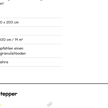
en!
30 x 200 cm
430 cm / 14 m²
pfehlen einen
granulatboden
Jahre
Stepper