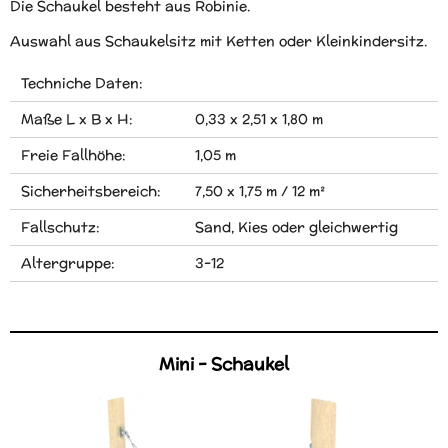
Die Schaukel besteht aus Robinie.
Auswahl aus Schaukelsitz mit Ketten oder Kleinkindersitz.
Techniche Daten:
Maße L x B x H:
0,33 x 2,51 x 1,80 m
Freie Fallhöhe:
1,05 m
Sicherheitsbereich:
7,50 x 1,75 m / 12 m²
Fallschutz:
Sand, Kies oder gleichwertig
Altergruppe:
3-12
Mini - Schaukel