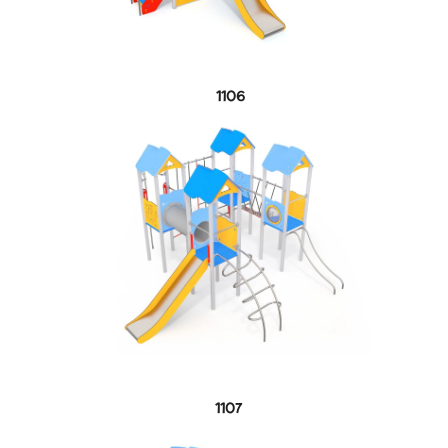
1106
1107