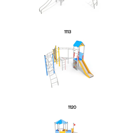
1113
1120