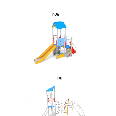
1109
1111