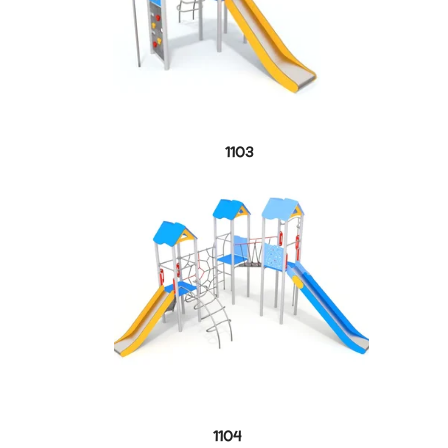
1103
1104