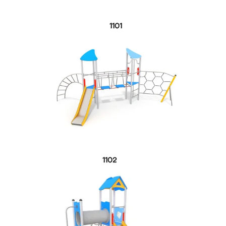
1101
1102