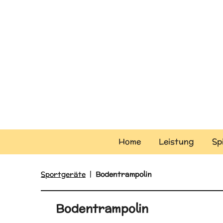
Zum
Hauptinhalt
springen
Home
Leistung
Sp
Sportgeräte
|
Bodentrampolin
Bodentrampolin